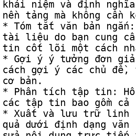
khái niệm và định nghĩa
nền tảng mà không cần k
* Tóm tắt văn bản ngắn:
tài liệu do bạn cung cấ
tin cốt lõi một cách nh
* Gợi ý ý tưởng đơn giả
cách gợi ý các chủ đề, 
cơ bản.

* Phân tích tập tin: Hỗ
các tập tin bao gồm cả 
* Xuất và lưu trữ linh 
quả dưới định dạng văn 
sửa nội dung trực tiếp 