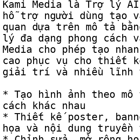
Kami Media là Trợ lý AI
hỗ trợ người dùng tạo v
quan dựa trên mô tả bằn
lý đa dạng phong cách v
Media cho phép tạo nhan
cao phục vụ cho thiết k
giải trí và nhiều lĩnh 
* Tạo hình ảnh theo mô 
cách khác nhau

* Thiết kế poster, bann
họa và nội dung truyền 
* Chỉnh sửa, mở rộng ho