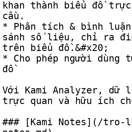
khan thành biểu đồ trực
cầu.

* Phân tích & bình luận
sánh số liệu, chỉ ra đi
trên biểu đồ.&#x20;

* Cho phép người dùng t
đồ

Với Kami Analyzer, dữ l
trực quan và hữu ích ch
### [Kami Notes](/tro-l