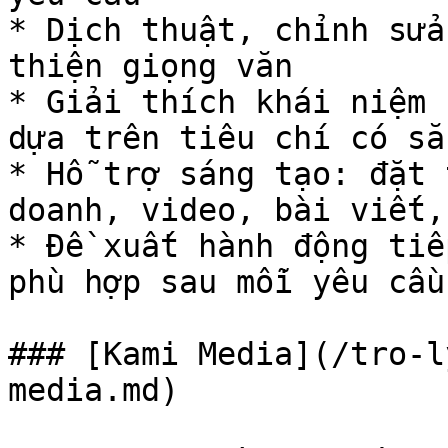
* Dịch thuật, chỉnh sửa
thiện giọng văn

* Giải thích khái niệm 
dựa trên tiêu chí có sẵ
* Hỗ trợ sáng tạo: đặt 
doanh, video, bài viết,
* Đề xuất hành động tiế
phù hợp sau mỗi yêu cầu.
### [Kami Media](/tro-l
media.md)
