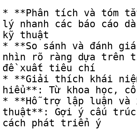
* **Phân tích và tóm tắ
lý nhanh các báo cáo dà
kỹ thuật

* **So sánh và đánh giá
nhìn rõ ràng dựa trên t
đề xuất tiêu chí

* **Giải thích khái niệ
hiểu**: Từ khoa học, cô
* **Hỗ trợ lập luận và 
thuật**: Gợi ý cấu trúc
cách phát triển ý
