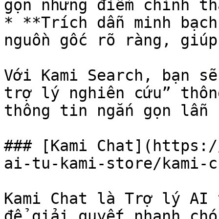
gọn những điểm chính th
* **Trích dẫn minh bạch
nguồn gốc rõ ràng, giúp
Với Kami Search, bạn sẽ
trợ lý nghiên cứu” thôn
thông tin ngắn gọn lẫn 
### [Kami Chat](https:/
ai-tu-kami-store/kami-ch
Kami Chat là Trợ lý AI 
để giải quyết nhanh chó