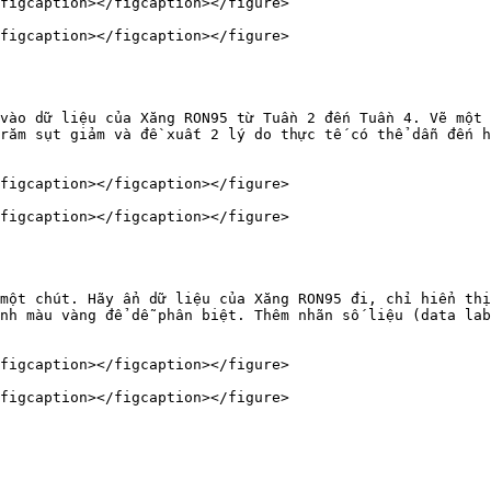
figcaption></figcaption></figure>

figcaption></figcaption></figure>

vào dữ liệu của Xăng RON95 từ Tuần 2 đến Tuần 4. Vẽ một 
răm sụt giảm và đề xuất 2 lý do thực tế có thể dẫn đến h
figcaption></figcaption></figure>

figcaption></figcaption></figure>

một chút. Hãy ẩn dữ liệu của Xăng RON95 đi, chỉ hiển thị
nh màu vàng để dễ phân biệt. Thêm nhãn số liệu (data lab
figcaption></figcaption></figure>
