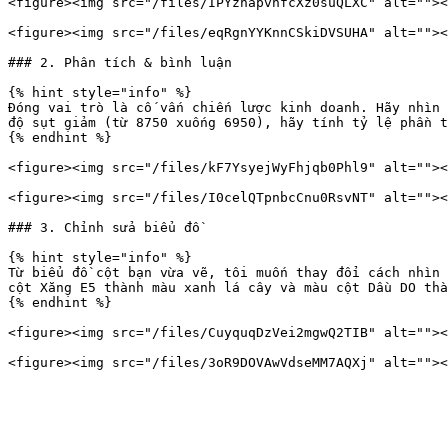
<figure><img src="/files/IPYznapvnfcXz0suQLXC" alt=""><
<figure><img src="/files/eqRgnYYKnnCSkiDVSUHA" alt=""><
### 2. Phân tích & bình luận

{% hint style="info" %}

Đóng vai trò là cố vấn chiến lược kinh doanh. Hãy nhìn 
độ sụt giảm (từ 8750 xuống 6950), hãy tính tỷ lệ phần t
{% endhint %}

<figure><img src="/files/kF7YsyejWyFhjqb0Phl9" alt=""><
<figure><img src="/files/I0celQTpnbcCnu0RsvNT" alt=""><
### 3. Chỉnh sửa biểu đồ

{% hint style="info" %}

Từ biểu đồ cột bạn vừa vẽ, tôi muốn thay đổi cách nhìn 
cột Xăng E5 thành màu xanh lá cây và màu cột Dầu DO thà
{% endhint %}

<figure><img src="/files/CuyquqDzVei2mgwQ2TIB" alt=""><