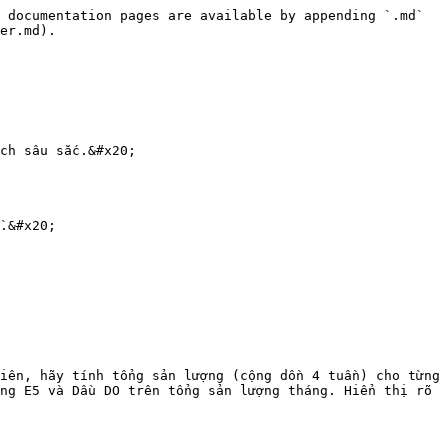
 documentation pages are available by appending `.md` 
er.md).

ch sâu sắc.&#x20;

.&#x20;

iên, hãy tính tổng sản lượng (cộng dồn 4 tuần) cho từng 
ng E5 và Dầu DO trên tổng sản lượng tháng. Hiển thị rõ 