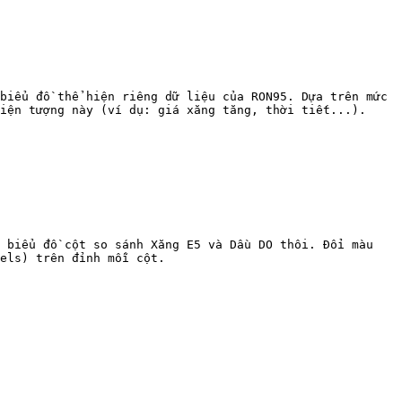
biểu đồ thể hiện riêng dữ liệu của RON95. Dựa trên mức 
iện tượng này (ví dụ: giá xăng tăng, thời tiết...).

 biểu đồ cột so sánh Xăng E5 và Dầu DO thôi. Đổi màu 
els) trên đỉnh mỗi cột.
