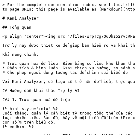
> For the complete documentation index, see [llms.txt](
to page URLs; this page is available as [Markdown](http
# Kami Analyzer

## Tổng quan

<p align="center"><img src="/files/WrpTCg7OuUhz52YvcRPa
Trợ lý này được thiết kế để giúp bạn hiểu rõ và khai th
Khả năng chính:

* Trực quan hoá dữ liệu: Biến bảng số liệu khô khan thà
* Phân tích & bình luận: Giải thích xu hướng, so sánh s
* Cho phép người dùng tương tác để chỉnh sửa biểu đồ

Với Kami Analyzer, dữ liệu sẽ trở nên dễ hiểu, trực qua
## Hướng dẫn khai thác Trợ lý AI

### 1. Trực quan hoá dữ liệu

{% hint style="info" %}

Cuối tháng, quản lý cần biết tỷ trọng tổng thể của các 
loại nhiên liệu. Sau đó, hãy vẽ một biểu đồ tròn (Pie c
con số % trên biểu đồ.

{% endhint %}
