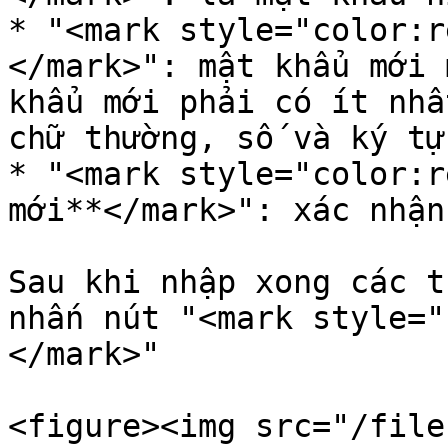
* "<mark style="color:r
</mark>": mật khẩu mới 
khẩu mới phải có ít nhấ
chữ thường, số và ký tự
* "<mark style="color:r
mới**</mark>": xác nhận
Sau khi nhập xong các t
nhấn nút "<mark style="
</mark>"

<figure><img src="/file