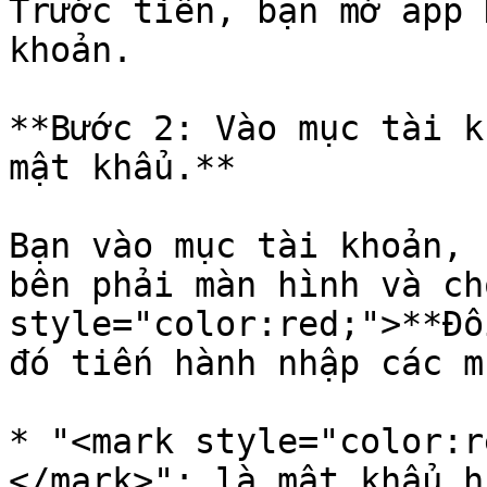
Trước tiên, bạn mở app 
khoản.

**Bước 2: Vào mục tài k
mật khẩu.**

Bạn vào mục tài khoản, 
bên phải màn hình và ch
style="color:red;">**Đổ
đó tiến hành nhập các m
* "<mark style="color:r
</mark>": là mật khẩu h