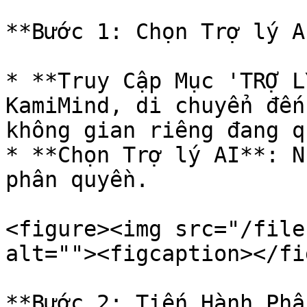
**Bước 1: Chọn Trợ lý A
* **Truy Cập Mục 'TRỢ L
KamiMind, di chuyển đến
không gian riêng đang q
* **Chọn Trợ lý AI**: N
phân quyền.

<figure><img src="/file
alt=""><figcaption></fi
**Bước 2: Tiến Hành Phâ