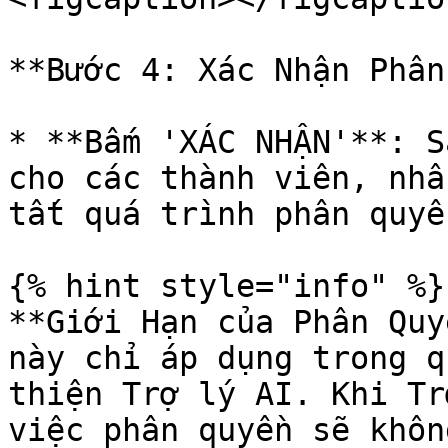
**Bước 4: Xác Nhận Phân
* **Bấm 'XÁC NHẬN'**: S
cho các thành viên, nhấ
tất quá trình phân quyền
{% hint style="info" %}

**Giới Hạn của Phân Quy
này chỉ áp dụng trong q
thiện Trợ lý AI. Khi Tr
việc phân quyền sẽ khôn