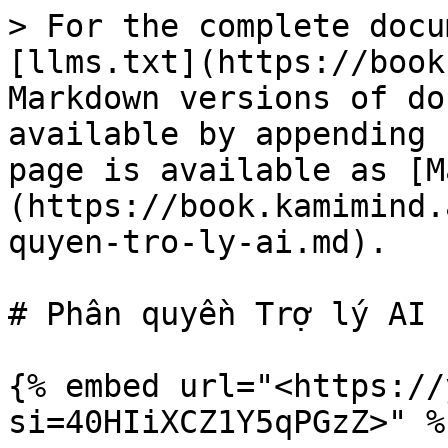
> For the complete docu
[llms.txt](https://book
Markdown versions of do
available by appending 
page is available as [M
(https://book.kamimind.
quyen-tro-ly-ai.md).

# Phân quyền Trợ lý AI

{% embed url="<https://
si=40HIiXCZ1Y5qPGzZ>" %}