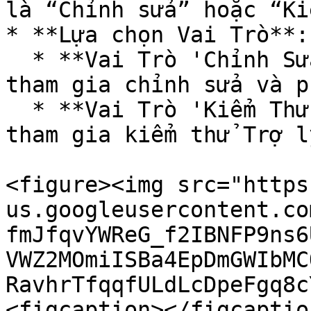
là “Chỉnh sửa” hoặc “Ki
* **Lựa chọn Vai Trò**:

  * **Vai Trò 'Chỉnh Sửa'**: Cho phép thành viên 
tham gia chỉnh sửa và p
  * **Vai Trò 'Kiểm Thử'**: Cho phép thành viên 
tham gia kiểm thử Trợ l
<figure><img src="https
us.googleusercontent.co
fmJfqvYWReG_f2IBNFP9ns6
VWZ2MOmiISBa4EpDmGWIbMC
RavhrTfqqfULdLcDpeFgq8c
<figcaption></figcaptio