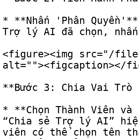
* **Nhấn 'Phân Quyền'**
Trợ lý AI đã chọn, nhấn
<figure><img src="/file
alt=""><figcaption></fi
**Bước 3: Chia Vai Trò 
* **Chọn Thành Viên và 
“Chia sẻ Trợ lý AI” hiệ
viên có thể chọn tên th